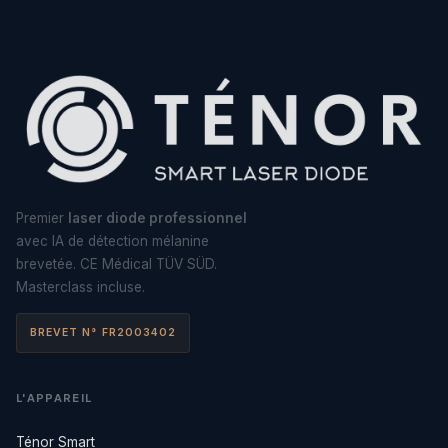
Premier
laser diode professionnel
avec IA de détection mélanine
brevetée. CE Médical TÜV SÜD.
Masterclass incluse.
BREVET N° FR2003402
L'APPAREIL
Ténor Smart