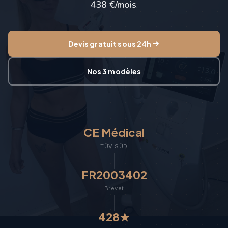
438 €/mois
.
Devis gratuit sous 24h
Nos 3 modèles
CE Médical
TÜV SÜD
FR2003402
Brevet
428★