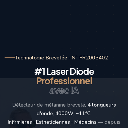
Technologie Brevetée · N° FR2003402
#1 Laser Diode
Professionnel
avec IA
Détecteur de mélanine breveté,
4 longueurs
d'onde
,
4000W
,
−11°C
.
Infirmières · Esthéticiennes · Médecins
— depuis