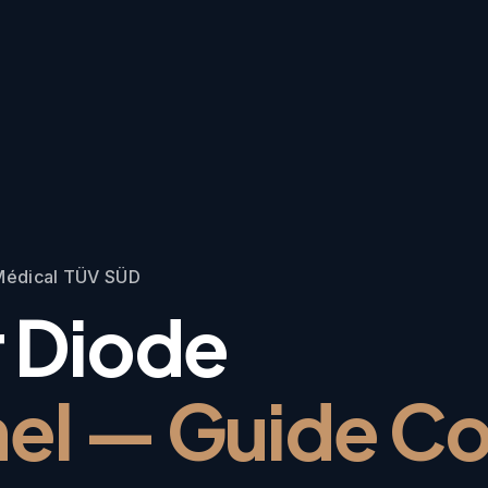
 Médical TÜV SÜD
r Diode
nel — Guide C